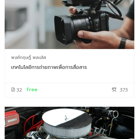
พงศ์กฤษฎิ์ พละเลิส
เทคโนโลยีการถ่ายภาพเพื่อการสื่อสาร
Free
32
373